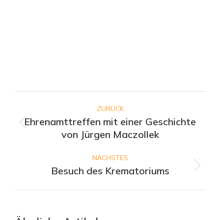
Kommentarnavigation
ZURÜCK
Ehrenamttreffen mit einer Geschichte
Vorheriger
von Jürgen Maczollek
Beitrag:
NÄCHSTES
Besuch des Krematoriums
Nächster
Beitrag: